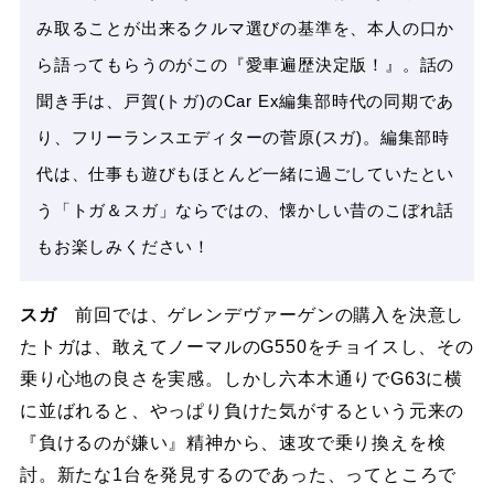
み取ることが出来るクルマ選びの基準を、本人の口か
ら語ってもらうのがこの『愛車遍歴決定版！』。話の
聞き手は、戸賀(トガ)のCar Ex編集部時代の同期であ
り、フリーランスエディターの菅原(スガ)。編集部時
代は、仕事も遊びもほとんど一緒に過ごしていたとい
う「トガ＆スガ」ならではの、懐かしい昔のこぼれ話
もお楽しみください！
スガ
前回では、ゲレンデヴァーゲンの購入を決意し
たトガは、敢えてノーマルのG550をチョイスし、その
乗り心地の良さを実感。しかし六本木通りでG63に横
に並ばれると、やっぱり負けた気がするという元来の
『負けるのが嫌い』精神から、速攻で乗り換えを検
討。新たな1台を発見するのであった、ってところで