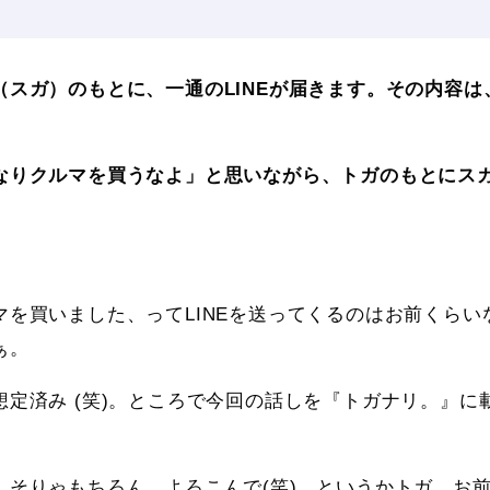
（スガ）のもとに、一通のLINEが届きます。その内容
なりクルマを買うなよ」と思いながら、トガのもとにス
マを買いました、ってLINEを送ってくるのはお前くら
ぁ。
想定済み (笑)。ところで今回の話しを『トガナリ。』に
そりゃもちろん、よろこんで(笑)。というかトガ、お前